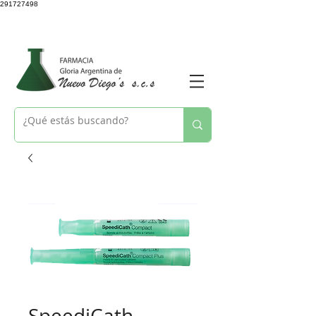
291727498
SpeediCath