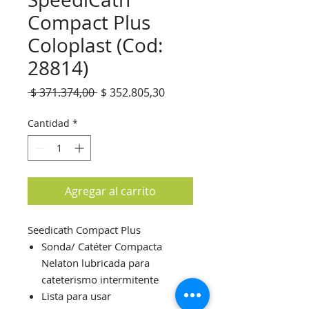
Compact Plus
Coloplast (Cod:
28814)
Precio
Precio
 $ 371.374,00 
$ 352.805,30
de
oferta
Cantidad
*
Agregar al carrito
Seedicath Compact Plus
Sonda/ Catéter Compacta
Nelaton lubricada para
cateterismo intermitente
Lista para usar