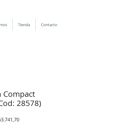
: Balvanera
Iniciar sesión
omos
Tienda
Contacto
binos por whatsapp
| Seguinos en
h Compact
(Cod: 28578)
io
Precio
63.741,70
de
oferta