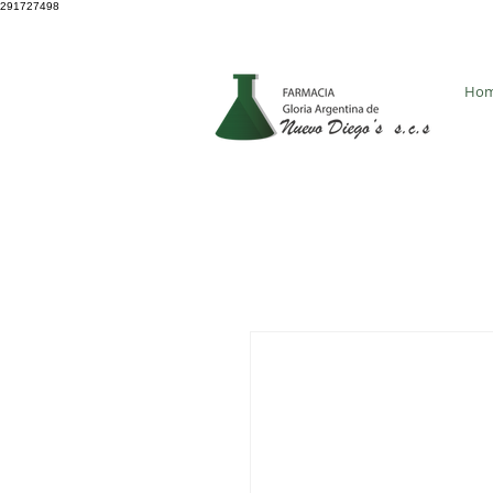
291727498
4931 8705
Ho