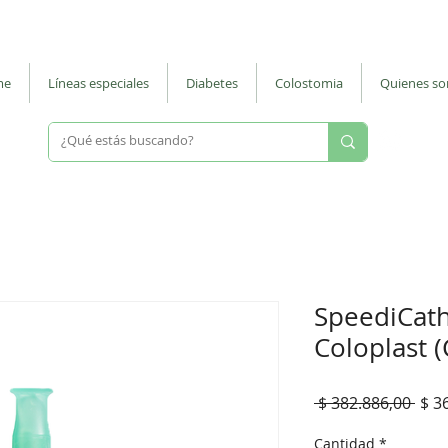
 |
ventasmostrador@nuevodiegos.com.ar
| La Rioja 287 - CABA - Barrio
me
Líneas especiales
Diabetes
Colostomia
Quienes s
Escri
SpeediCat
Coloplast 
Prec
 $ 382.886,00 
$ 3
Cantidad
*