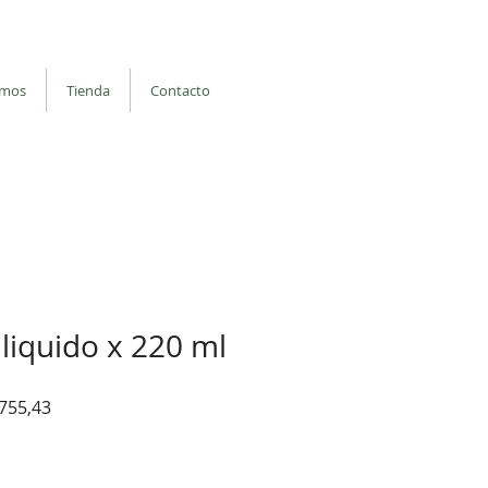
: Balvanera
Iniciar sesión
omos
Tienda
Contacto
binos por whatsapp
| Seguinos en
liquido x 220 ml
o
Precio
.755,43
de
oferta