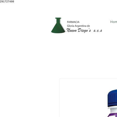
291727498
4931 8705
Ho