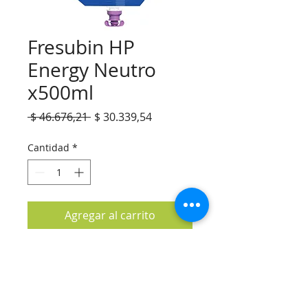
Fresubin HP
Energy Neutro
x500ml
Precio
Precio
 $ 46.676,21 
$ 30.339,54
de
oferta
Cantidad
*
Agregar al carrito
La Rioja 287 - Buenos Aires, Argentina
CABA / CP: 1214