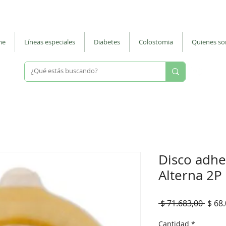
 |
ventasmostrador@nuevodiegos.com.ar
| La Rioja 287 - CABA - Barrio
me
Líneas especiales
Diabetes
Colostomia
Quienes s
Escri
Disco adhe
Alterna 2P
Preci
 $ 71.683,00 
$ 68
Cantidad
*