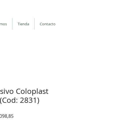
: Balvanera
Iniciar sesión
omos
Tienda
Contacto
binos por whatsapp
| Seguinos en
sivo Coloplast
 (Cod: 2831)
o
Precio
.098,85
de
oferta