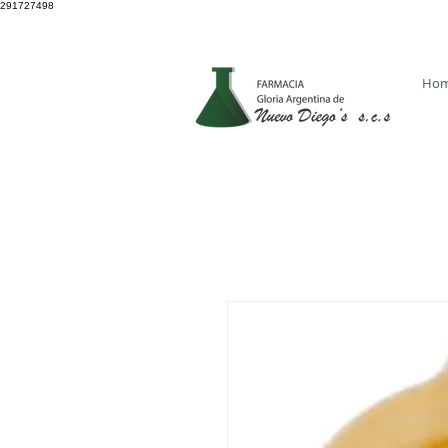
291727498
4931 8705
Ho