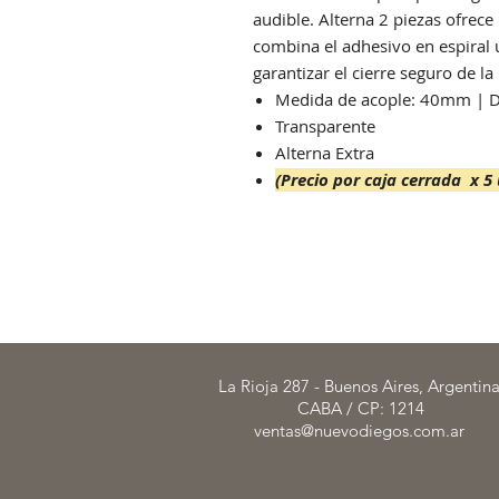
audible. Alterna 2 piezas ofrec
combina el adhesivo en espiral ú
garantizar el cierre seguro de la 
Medida de acople: 40mm | D
Transparente
Alterna Extra
(Precio por caja cerrada x 5 
La Rioja 287 - Buenos Aires, Argentin
CABA / CP: 1214
ventas@nuevodiegos.com.ar