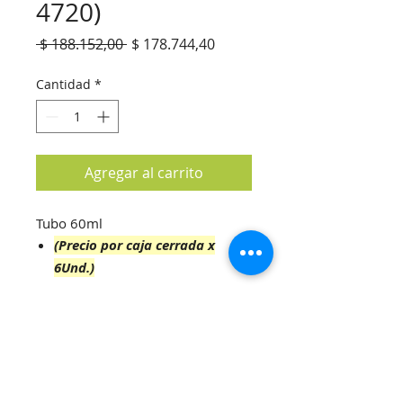
4720)
Precio
Precio
 $ 188.152,00 
$ 178.744,40
de
oferta
Cantidad
*
Agregar al carrito
Tubo 60ml
(Precio por caja cerrada x
6Und.)
La Rioja 287 - Buenos Aires, Argentina
CABA / CP: 1214
ventas@nuevodiegos.com.ar