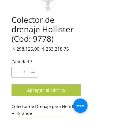
Colector de
drenaje Hollister
(Cod: 9778)
Precio
Precio
 $ 298.125,00 
$ 283.218,75
de
oferta
Cantidad
*
Agregar al carrito
Colector de Drenaje para Heridas
Grande
(Precio por caja cerrada x 3Un.)