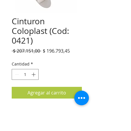
Cinturon
Coloplast (Cod:
0421)
Precio
Precio
 $ 207.151,00 
$ 196.793,45
de
oferta
Cantidad
*
Agregar al carrito