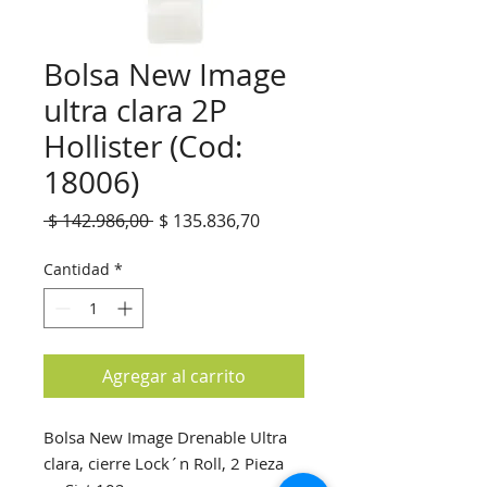
Bolsa New Image
ultra clara 2P
Hollister (Cod:
18006)
Precio
Precio
 $ 142.986,00 
$ 135.836,70
de
oferta
Cantidad
*
Agregar al carrito
Bolsa New Image Drenable Ultra
clara, cierre Lock´n Roll, 2 Pieza