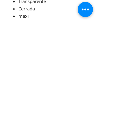
Transparente
Cerrada
maxi
| 70mm|
(Precio por caja cerrada x
30Un.)
La Rioja 287 - Buenos Aires, Argentina
CABA / CP: 1214
ventas@nuevodiegos.com.ar
Tel:
011 4931 8705
Farmacia Nuevo
Diego's