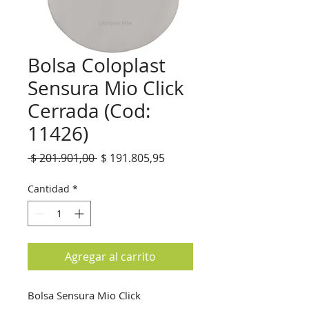
Bolsa Coloplast
Sensura Mio Click
Cerrada (Cod:
11426)
Precio
Precio
 $ 201.901,00 
$ 191.805,95
de
oferta
Cantidad
*
Agregar al carrito
Bolsa Sensura Mio Click