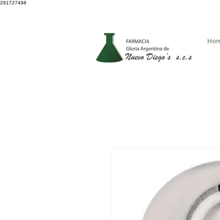
291727498
4931 8705
Ho