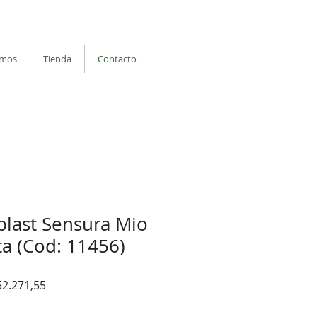
: Balvanera
Iniciar sesión
omos
Tienda
Contacto
binos por whatsapp
| Seguinos en
plast Sensura Mio
ta (Cod: 11456)
io
Precio
52.271,55
de
oferta