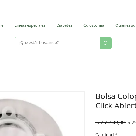
 |
ventasmostrador@nuevodiegos.com.ar
| La Rioja 287 - CABA - Barrio
me
Líneas especiales
Diabetes
Colostomia
Quienes s
Escri
Bolsa Colo
Click Abier
Prec
 $ 265.549,00 
$ 2
Cantidad
*