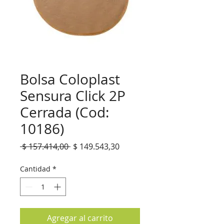
Bolsa Coloplast
Sensura Click 2P
Cerrada (Cod:
10186)
Precio
Precio
 $ 157.414,00 
$ 149.543,30
de
oferta
Cantidad
*
Agregar al carrito