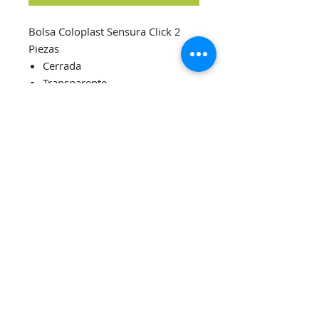
Bolsa Coloplast Sensura Click 2
Piezas
Cerrada
Transparente
Maxi
Con aro de 60mm
(Precio por caja x 30Un.)
La Rioja 287 - Buenos Aires, Argentina
CABA / CP: 1214
ventas@nuevodiegos.com.ar
Tel:
011 4931 8705
Farmacia Nuevo
Diego's