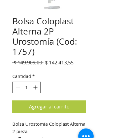
Bolsa Coloplast
Alterna 2P
Urostomía (Cod:
1757)
Precio
Precio
 $ 149.909,00 
$ 142.413,55
de
oferta
Cantidad
*
Agregar al carrito
Bolsa Urostomía Coloplast Alterna
2 pieza