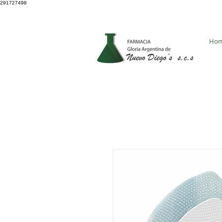
291727498
4931 8705
Ho