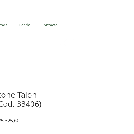
: Balvanera
Iniciar sesión
omos
Tienda
Contacto
binos por whatsapp
| Seguinos en
icone Talon
(Cod: 33406)
io
Precio
25.325,60
de
oferta