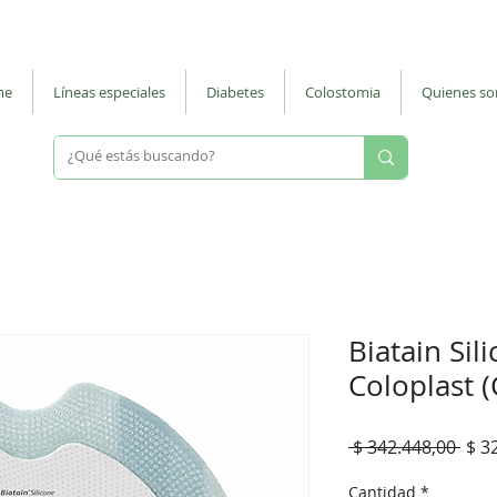
 |
ventasmostrador@nuevodiegos.com.ar
| La Rioja 287 - CABA - Barrio
me
Líneas especiales
Diabetes
Colostomia
Quienes s
Escri
Biatain Sil
Coloplast 
Prec
 $ 342.448,00 
$ 3
Cantidad
*