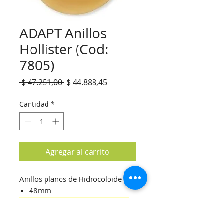
ADAPT Anillos
Hollister (Cod:
7805)
Precio
Precio
 $ 47.251,00 
$ 44.888,45
de
oferta
Cantidad
*
Agregar al carrito
Anillos planos de Hidrocoloide
48mm
(Precio por caja cerrada x 10Un.)